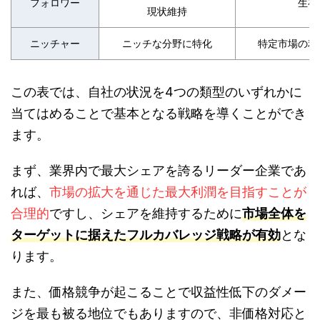
フォロワー
生存
現状維持
ニッチャー
ニッチな分野に特化
特定市場の利
この表では、自社の状況を4つの類型のいずれかに
当てはめることで基本となる戦略を導くことができ
ます。
まず、業界内で最大シェアを誇るリーダー企業であ
れば、
市場の拡大を通じた最大利潤を目指すことが
合理的
ですし、シェアを維持するために
市場全体を
ターゲットに据えたフルカバレッジ戦略が有効
とな
ります。
また、価格競争が起こることで収益性低下のダメー
ジを最も被る地位でもありますので、非価格対応と