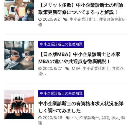
【メリット多数】中小企業診断士の理論
政策更新研修についてまるっと解説！
2020/9/2
中小企業診断士
,
理論政策更新研
修
中小企業診断士の基礎知識
【日本版MBA】中小企業診断士と本家
MBAの違いや共通点を徹底解説！
2020/8/27
MBA
,
中小企業診断士
,
共通点
,
違い
中小企業診断士の基礎知識
中小企業診断士の有資格者求人状況を詳
しく調べてみました
2020/8/26
中小企業診断士
,
就職
,
求人
,
転
職