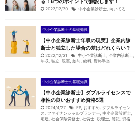
る！6つのポイントで解説します！
2022/12/30
中小企業診断士
,
向いてる
中小企業診断士の基礎知識
【中小企業診断士年収の現実】企業内診
断士と独立した場合の差はどれくらい？
2022/12/31
中小企業診断士
,
企業内診断士
,
年収
,
独立
,
現実
,
給与
,
給料
,
資格手当
中小企業診断士の基礎知識
【中小企業診断士】ダブルライセンスで
相性の良いおすすめ資格5選
2024/4/27
FP
,
おすすめ
,
ダブルライセン
ス
,
ファイナンシャルプランナー
,
中小企業診断士
,
宅建
,
社会保険労務士
,
社労士
,
税理士
,
簿記
,
資格